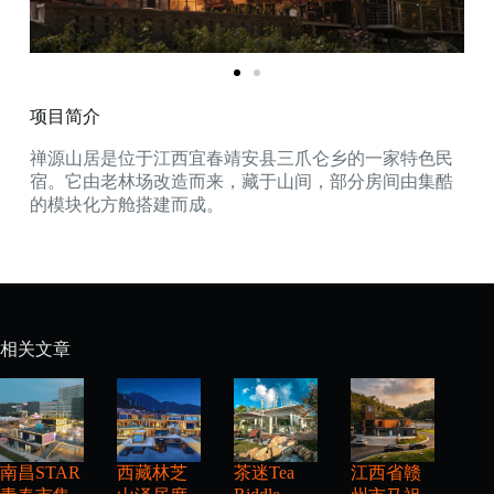
项目简介
禅源山居是位于江西宜春靖安县三爪仑乡的一家特色民
宿。它由老林场改造而来，藏于山间，部分房间由集酷
的模块化方舱搭建而成。
相关文章
南昌STAR
西藏林芝
茶迷Tea
江西省赣